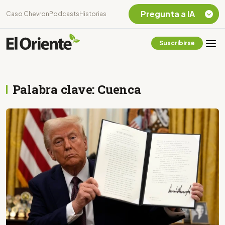
Pregunta a IA
Caso Chevron
Podcasts
Historias
Suscribirse
Quiero Información
sobre el Caso
Chevron Ecuador
Palabra clave: Cuenca
Listar destinos
turísticos de la
Amazonia Ecuatoriana
¿En que consiste la
tasa minera que rige en
Ecuador?