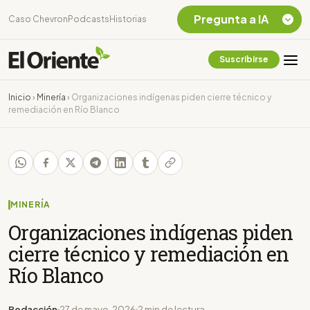
Pregunta a IA
Caso Chevron
Podcasts
Historias
Suscribirse
Quiero Información
sobre el Caso
Inicio
›
Minería
›
Organizaciones indígenas piden cierre técnico y
Chevron Ecuador
remediación en Río Blanco
Listar destinos
turísticos de la
Amazonia Ecuatoriana
¿En que consiste la
tasa minera que rige en
Ecuador?
MINERÍA
Organizaciones indígenas piden
cierre técnico y remediación en
Río Blanco
Redacción
27 de mayo, 2026
2 min de lectura