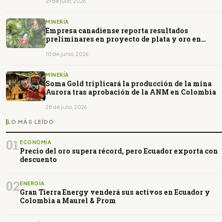
29 de julio, 2026
MINERÍA
Empresa canadiense reporta resultados
preliminares en proyecto de plata y oro en
Ecuador
10 de junio, 2026
MINERÍA
Soma Gold triplicará la producción de la mina
Aurora tras aprobación de la ANM en Colombia
28 de julio, 2026
LO MÁS LEÍDO
01
ECONOMÍA
Precio del oro supera récord, pero Ecuador exporta con
descuento
02
ENERGÍA
Gran Tierra Energy venderá sus activos en Ecuador y
Colombia a Maurel & Prom