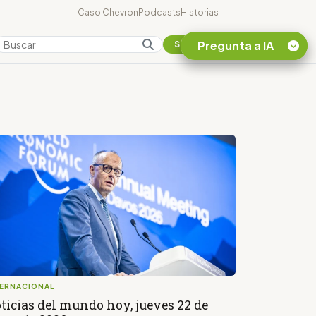
Caso Chevron
Podcasts
Historias
Pregunta a IA
Colombia
Suscribirse
Quiero Información
sobre el Caso
Chevron Ecuador
Listar destinos
turísticos de la
Amazonia Ecuatoriana
¿En que consiste la
tasa minera que rige en
Ecuador?
TERNACIONAL
ticias del mundo hoy, jueves 22 de