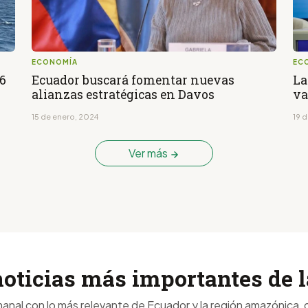
ECONOMÍA
EC
16
Ecuador buscará fomentar nuevas
La
alianzas estratégicas en Davos
va
15 de enero, 2024
19 
Ver más
noticias más importantes de
anal con lo más relevante de Ecuador y la región amazónica, d