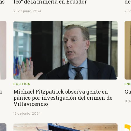
as
feo” de la minería en Ecuador
de
25 de junio, 2024
25 
POLÍTICA
EN
a
Michael Fitzpatrick observa gente en
Gu
pánico por investigación del crimen de
11 d
Villavicencio
13 de junio, 2024