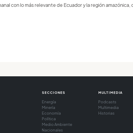
anal con lo más relevante de Ecuador y la región amazónica, d
SECCIONES
MULTIMEDIA
Energía
Podcasts
Minería
Multimedia
Economía
Historias
Política
Medio Ambiente
Nacionales