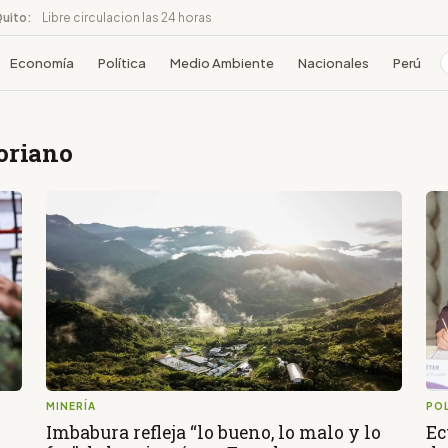
Quito:
Libre circulacion las 24 horas
Economía
Política
Medio Ambiente
Nacionales
Perú
toriano
MINERÍA
POL
Imbabura refleja “lo bueno, lo malo y lo
Ec