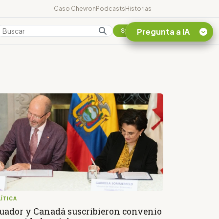
Caso Chevron
Podcasts
Historias
Pregunta a IA
Colombia
Suscribirse
Quiero Información
sobre el Caso
Chevron Ecuador
Listar destinos
turísticos de la
Amazonia Ecuatoriana
¿En que consiste la
tasa minera que rige en
Ecuador?
ÍTICA
uador y Canadá suscribieron convenio