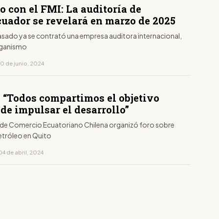
 con el FMI: La auditoría de
cuador se revelará en marzo de 2025
asado ya se contrató una empresa auditora internacional,
rganismo
10 de junio, 2024
: “Todos compartimos el objetivo
de impulsar el desarrollo”
de Comercio Ecuatoriano Chilena organizó foro sobre
etróleo en Quito
4 de abril, 2024