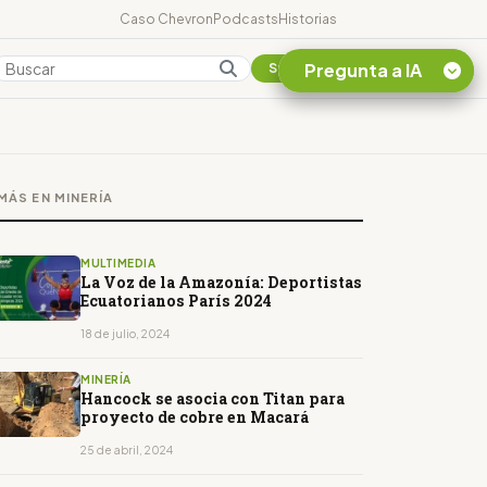
Caso Chevron
Podcasts
Historias
Pregunta a IA
Colombia
Suscribirse
Quiero Información
sobre el Caso
MÁS EN MINERÍA
Chevron Ecuador
Listar destinos
turísticos de la
MULTIMEDIA
Amazonia Ecuatoriana
La Voz de la Amazonía: Deportistas
Ecuatorianos París 2024
¿En que consiste la
tasa minera que rige en
18 de julio, 2024
Ecuador?
MINERÍA
Hancock se asocia con Titan para
proyecto de cobre en Macará
25 de abril, 2024