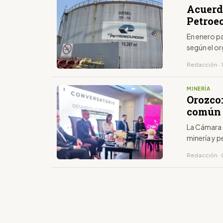
Acuerdo
Petroe
En enero p
según el o
Redacción · 
MINERÍA
Orozco
común 
La Cámara 
minería y p
Redacción · 0