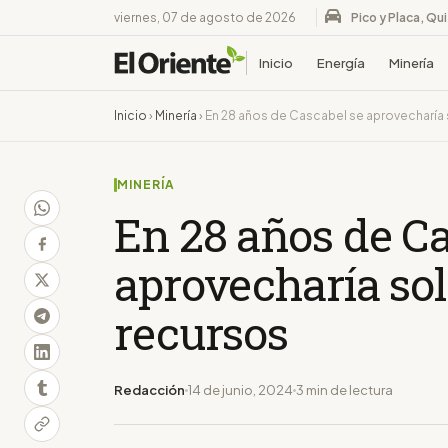
viernes, 07 de agosto de 2026
Pico y Placa, Qu
Inicio
Energía
Minería
Inicio
›
Minería
›
En 28 años de Cascabel se aprovecharía 
MINERÍA
En 28 años de Ca
aprovecharía sol
recursos
Redacción
14 de junio, 2024
3 min de lectura