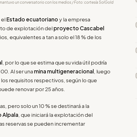
 mantuvo un conversatorio con los medios / Foto: cortesía SolGold
 el
Estado ecuatoriano
y la empresa
to de explotación del
proyecto Cascabel
os, equivalentes a tan a solo el 18 % de los
l
, por lo que se estima que su vida útil podría
100. Al ser una
mina multigeneracional
, luego
 los requisitos respectivos, según lo que
 puede renovar por 25 años.
, pero solo un 10 % se destinará a la
 Alpala
, que iniciará la explotación del
 las reservas se pueden incrementar