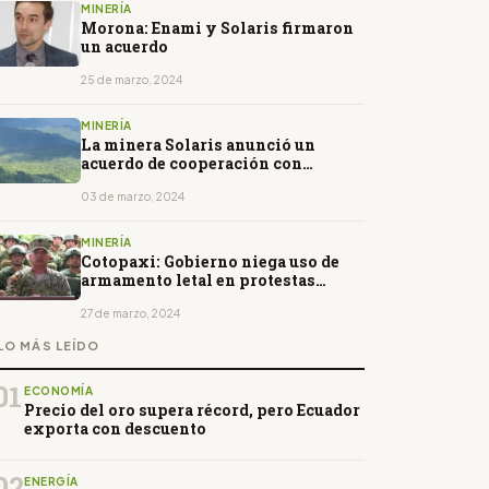
MINERÍA
Morona: Enami y Solaris firmaron
un acuerdo
25 de marzo, 2024
MINERÍA
La minera Solaris anunció un
acuerdo de cooperación con
organización shuar
03 de marzo, 2024
MINERÍA
Cotopaxi: Gobierno niega uso de
armamento letal en protestas
indígenas
27 de marzo, 2024
LO MÁS LEÍDO
01
ECONOMÍA
Precio del oro supera récord, pero Ecuador
exporta con descuento
02
ENERGÍA