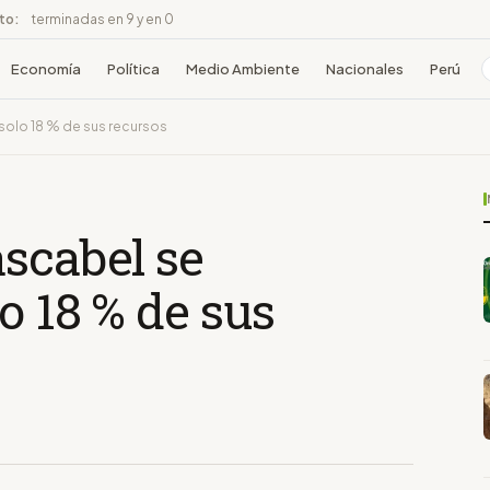
ito:
terminadas en 9 y en 0
Economía
Política
Medio Ambiente
Nacionales
Perú
solo 18 % de sus recursos
scabel se
o 18 % de sus