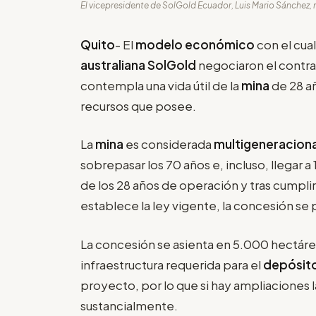
El vicepresidente de SolGold Ecuador, Luis Mario Sánchez,
Quito
- El
modelo económico
con el cual
australiana SolGold
negociaron el contra
contempla una vida útil de la
mina
de 28 añ
recursos que posee.
La
mina
es considerada
multigeneraciona
sobrepasar los 70 años e, incluso, llegar a 
de los 28 años de operación y tras cumplir
establece la ley vigente, la concesión se
La concesión se asienta en 5.000 hectáreas
infraestructura requerida para el
depósito
proyecto, por lo que si hay ampliaciones
sustancialmente.