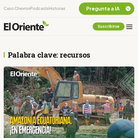
Pregunta a IA
Caso Chevron
Podcasts
Historias
Suscribirse
Quiero Información
sobre el Caso
Chevron Ecuador
Palabra clave: recursos
Listar destinos
turísticos de la
Amazonia Ecuatoriana
¿En que consiste la
tasa minera que rige en
Ecuador?