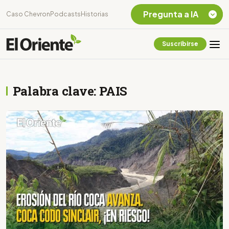
Pregunta a IA
Caso Chevron
Podcasts
Historias
Suscribirse
Quiero Información
sobre el Caso
Chevron Ecuador
Palabra clave: PAIS
Listar destinos
turísticos de la
Amazonia Ecuatoriana
¿En que consiste la
tasa minera que rige en
Ecuador?