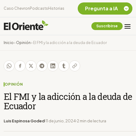
Pregunta a IA
Caso Chevron
Podcasts
Historias
Suscribirse
Quiero Información
sobre el Caso
Inicio
›
Opinión
›
El FMI y la adicción a la deuda de Ecuador
Chevron Ecuador
Listar destinos
turísticos de la
Amazonia Ecuatoriana
¿En que consiste la
tasa minera que rige en
OPINIÓN
Ecuador?
El FMI y la adicción a la deuda de
Ecuador
Luis Espinosa Goded
11 de junio, 2024
2 min de lectura