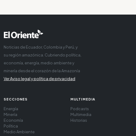
Noticias de Ecuador, Colombia y Perú, y
su región amazónica. Cubriendo política,
economía, energía, medio ambiente y
minería desde el corazón de la Amazonía
Ver Aviso legal y política de privacidad
SECCIONES
MULTIMEDIA
Energía
Podcasts
Minería
Multimedia
Economía
Historias
Política
Medio Ambiente