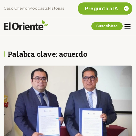
Pregunta a IA
Caso Chevron
Podcasts
Historias
Suscribirse
Quiero Información
sobre el Caso
Chevron Ecuador
Palabra clave: acuerdo
Listar destinos
turísticos de la
Amazonia Ecuatoriana
¿En que consiste la
tasa minera que rige en
Ecuador?