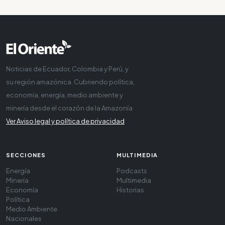
Noticias de Ecuador, Colombia y Perú, y
su región amazónica. Cubriendo política,
economía, energía, medio ambiente y
minería desde el corazón de la Amazonía
Ver Aviso legal y política de privacidad
SECCIONES
MULTIMEDIA
Energía
Podcasts
Minería
Multimedia
Economía
Historias
Política
Medio Ambiente
Nacionales