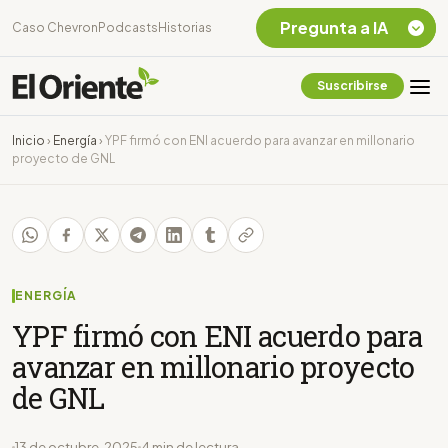
Pregunta a IA
Caso Chevron
Podcasts
Historias
Suscribirse
Quiero Información
sobre el Caso
Inicio
›
Energía
›
YPF firmó con ENI acuerdo para avanzar en millonario
Chevron Ecuador
proyecto de GNL
Listar destinos
turísticos de la
Amazonia Ecuatoriana
¿En que consiste la
tasa minera que rige en
Ecuador?
ENERGÍA
YPF firmó con ENI acuerdo para
avanzar en millonario proyecto
de GNL
13 de octubre, 2025
4 min de lectura