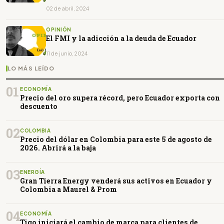
02 de abril, 2024
OPINIÓN
El FMI y la adicción a la deuda de Ecuador
11 de junio, 2024
LO MÁS LEÍDO
01
ECONOMÍA
Precio del oro supera récord, pero Ecuador exporta con
descuento
02
COLOMBIA
Precio del dólar en Colombia para este 5 de agosto de
2026. Abrirá a la baja
03
ENERGÍA
Gran Tierra Energy venderá sus activos en Ecuador y
Colombia a Maurel & Prom
04
ECONOMÍA
Tigo iniciará el cambio de marca para clientes de