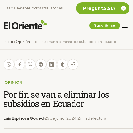
Pregunta a IA
Caso Chevron
Podcasts
Historias
Suscribirse
Quiero Información
sobre el Caso
Inicio
›
Opinión
›
Por fin se van a eliminar los subsidios en Ecuador
Chevron Ecuador
Listar destinos
turísticos de la
Amazonia Ecuatoriana
¿En que consiste la
tasa minera que rige en
OPINIÓN
Ecuador?
Por fin se van a eliminar los
subsidios en Ecuador
Luis Espinosa Goded
25 de junio, 2024
2 min de lectura