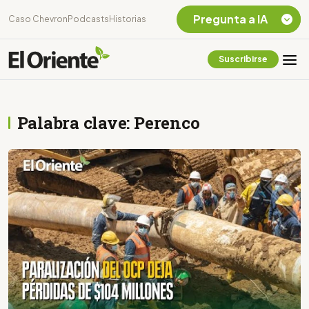
Pregunta a IA
Caso Chevron
Podcasts
Historias
Suscribirse
Quiero Información
sobre el Caso
Chevron Ecuador
Palabra clave: Perenco
Listar destinos
turísticos de la
Amazonia Ecuatoriana
¿En que consiste la
tasa minera que rige en
Ecuador?