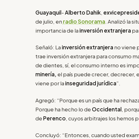
Guayaquil
-
Alberto Dahik
,
exvicepreside
de julio, en
radio Sonorama
. Analizó la s
importancia de la
inversión extranjera
pa
Señaló: La
inversión extranjera
no viene p
trae inversión extranjera para consumo m
de dientes, sí, el consumo interno es imp
minería,
el país puede crecer, decrecer, e
viene por la
inseguridad jurídica
”.
Agregó: “Porque es un país que ha rechaz
Porque ha hecho lo de
Occidental
, porq
de
Perenco
, cuyos arbitrajes los hemos 
Concluyó: “Entonces, cuando usted exami