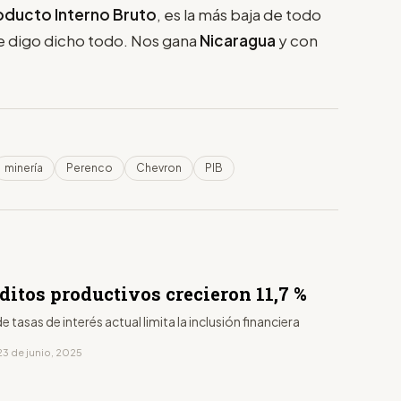
oducto Interno Bruto
, es la más baja de todo
e digo dicho todo. Nos gana
Nicaragua
y con
minería
Perenco
Chevron
PIB
ditos productivos crecieron 11,7 %
e tasas de interés actual limita la inclusión financiera
23 de junio, 2025