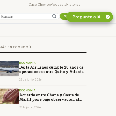
Caso Chevron
Podcasts
Historias
Pregunta a IA
Colombia
Suscribirse
Quiero Información
sobre el Caso
MÁS EN ECONOMÍA
Chevron Ecuador
Listar destinos
turísticos de la
ECONOMÍA
Amazonia Ecuatoriana
Delta Air Lines cumple 20 años de
operaciones entre Quito y Atlanta
¿En que consiste la
tasa minera que rige en
22 de junio, 2026
Ecuador?
ECONOMÍA
Acuerdo entre Ghana y Costa de
Marfil pone bajo observación al
mercado del cacao
19 de junio, 2026