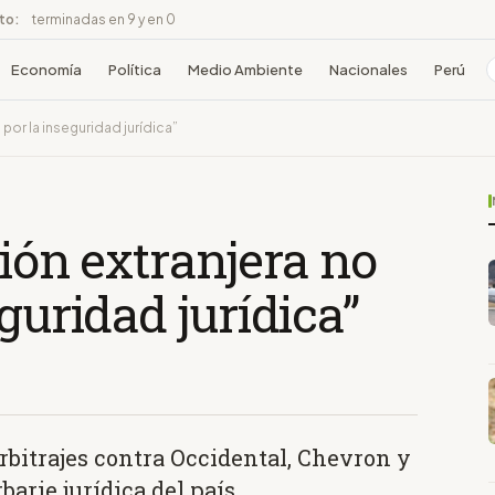
ito:
terminadas en 9 y en 0
Economía
Política
Medio Ambiente
Nacionales
Perú
 por la inseguridad jurídica”
sión extranjera no
guridad jurídica”
rbitrajes contra Occidental, Chevron y
arie jurídica del país