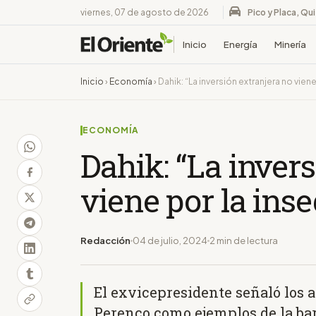
viernes, 07 de agosto de 2026
Pico y Placa, Qu
Inicio
Energía
Minería
Inicio
›
Economía
›
Dahik: “La inversión extranjera no viene
ECONOMÍA
Dahik: “La inver
viene por la inse
Redacción
04 de julio, 2024
2 min de lectura
El exvicepresidente señaló los a
Perenco como ejemplos de la barb