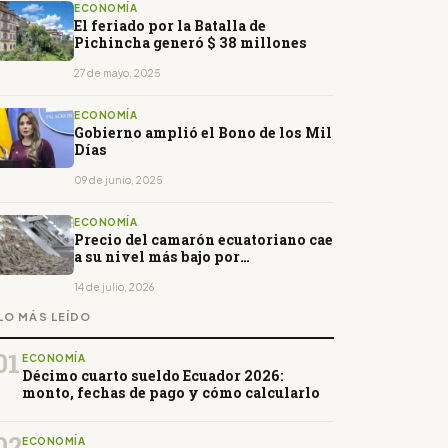
ECONOMÍA
El feriado por la Batalla de
Pichincha generó $ 38 millones
27 de mayo, 2025
ECONOMÍA
Gobierno amplió el Bono de los Mil
Días
09 de junio, 2025
ECONOMÍA
Precio del camarón ecuatoriano cae
a su nivel más bajo por
restricciones de China
14 de julio, 2026
LO MÁS LEÍDO
01
ECONOMÍA
Décimo cuarto sueldo Ecuador 2026:
monto, fechas de pago y cómo calcularlo
02
ECONOMÍA