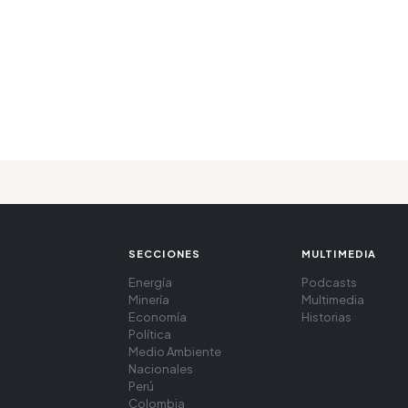
SECCIONES
MULTIMEDIA
Energía
Podcasts
Minería
Multimedia
Economía
Historias
Política
Medio Ambiente
Nacionales
Perú
Colombia