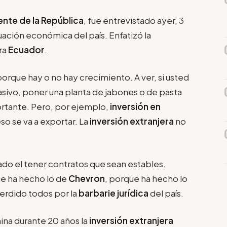
nte de la República
, fue entrevistado ayer, 3
ituación económica del país. Enfatizó la
ra
Ecuador
.
orque hay o no hay crecimiento. A ver, si usted
asivo, poner una planta de jabones o de pasta
ortante. Pero, por ejemplo,
inversión en
so se va a exportar. La
inversión extranjera
no
ado el tener contratos que sean estables.
ue ha hecho lo de
Chevron
, porque ha hecho lo
perdido todos por la
barbarie jurídica
del país.
na durante 20 años la
inversión extranjera