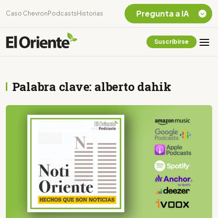
Pregunta a IA
Caso Chevron
Podcasts
Historias
Suscribirse
Quiero Información
sobre el Caso
Chevron Ecuador
Palabra clave: alberto dahik
Listar destinos
turísticos de la
Amazonia Ecuatoriana
¿En que consiste la
tasa minera que rige en
Ecuador?