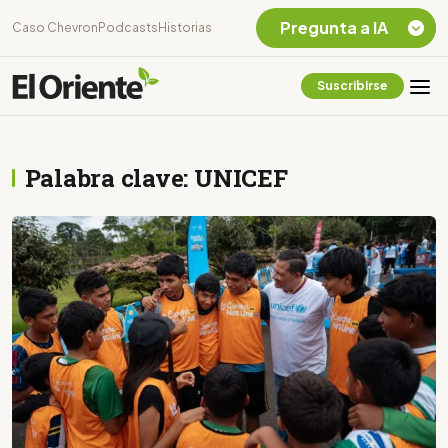
Pregunta a IA
Caso Chevron
Podcasts
Historias
Suscribirse
Quiero Información
sobre el Caso
Chevron Ecuador
Palabra clave: UNICEF
Listar destinos
turísticos de la
Amazonia Ecuatoriana
¿En que consiste la
tasa minera que rige en
Ecuador?