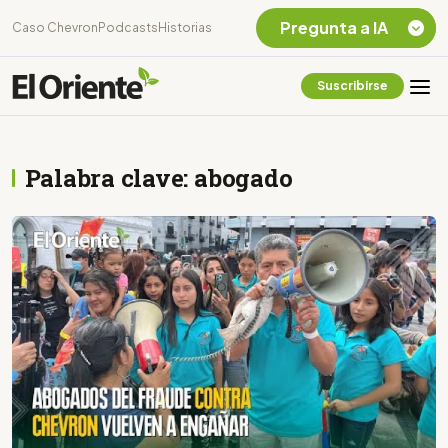
Pregunta a IA
Caso Chevron
Podcasts
Historias
Suscribirse
Quiero Información
sobre el Caso
Chevron Ecuador
Palabra clave: abogado
Listar destinos
turísticos de la
Amazonia Ecuatoriana
¿En que consiste la
tasa minera que rige en
Ecuador?