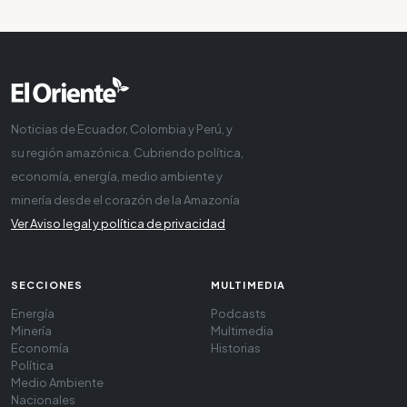
Noticias de Ecuador, Colombia y Perú, y
su región amazónica. Cubriendo política,
economía, energía, medio ambiente y
minería desde el corazón de la Amazonía
Ver Aviso legal y política de privacidad
SECCIONES
MULTIMEDIA
Energía
Podcasts
Minería
Multimedia
Economía
Historias
Política
Medio Ambiente
Nacionales