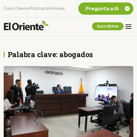
Pregunta a IA
Caso Chevron
Podcasts
Historias
Suscribirse
Quiero Información
sobre el Caso
Chevron Ecuador
Palabra clave: abogados
Listar destinos
turísticos de la
Amazonia Ecuatoriana
¿En que consiste la
tasa minera que rige en
Ecuador?