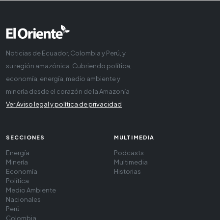
Noticias de Ecuador, Colombia y Perú, y
su región amazónica. Cubriendo política,
economía, energía, medio ambiente y
minería desde el corazón de la Amazonía
Ver Aviso legal y política de privacidad
SECCIONES
MULTIMEDIA
Energía
Podcasts
Minería
Multimedia
Economía
Historias
Política
Medio Ambiente
Nacionales
Perú
Colombia