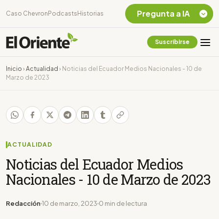
Pregunta a IA
Caso Chevron
Podcasts
Historias
Suscribirse
Quiero Información
sobre el Caso
Inicio
›
Actualidad
›
Noticias del Ecuador Medios Nacionales - 10 de
Chevron Ecuador
Marzo de 2023
Listar destinos
turísticos de la
Amazonia Ecuatoriana
¿En que consiste la
tasa minera que rige en
Ecuador?
ACTUALIDAD
Noticias del Ecuador Medios
Nacionales - 10 de Marzo de 2023
Redacción
10 de marzo, 2023
0 min de lectura