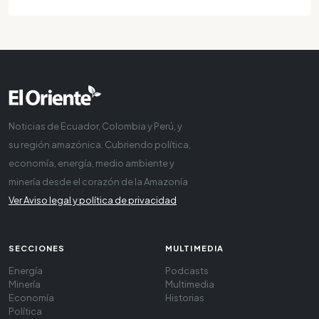
Noticias de Ecuador, Colombia y Perú, y
su región amazónica. Cubriendo política,
economía, energía, medio ambiente y
minería desde el corazón de la Amazonía
Ver Aviso legal y política de privacidad
SECCIONES
MULTIMEDIA
Energía
Podcasts
Minería
Multimedia
Economía
Historias
Política