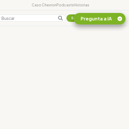
Caso Chevron
Podcasts
Historias
Pregunta a IA
Colombia
Suscribirse
Quiero Información
sobre el Caso
Chevron Ecuador
Listar destinos
turísticos de la
Amazonia Ecuatoriana
¿En que consiste la
tasa minera que rige en
Ecuador?