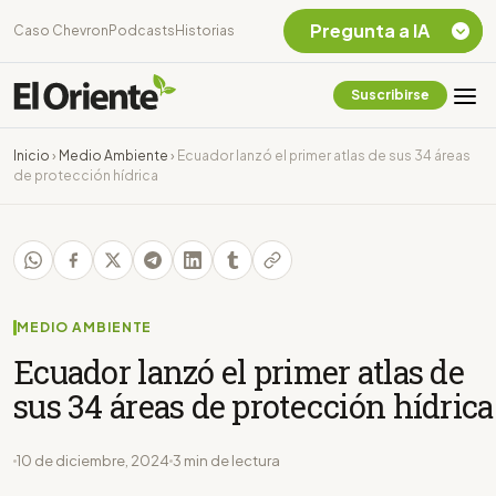
Pregunta a IA
Caso Chevron
Podcasts
Historias
Suscribirse
Quiero Información
sobre el Caso
Inicio
›
Medio Ambiente
›
Ecuador lanzó el primer atlas de sus 34 áreas
Chevron Ecuador
de protección hídrica
Listar destinos
turísticos de la
Amazonia Ecuatoriana
¿En que consiste la
tasa minera que rige en
Ecuador?
MEDIO AMBIENTE
Ecuador lanzó el primer atlas de
sus 34 áreas de protección hídrica
10 de diciembre, 2024
3 min de lectura