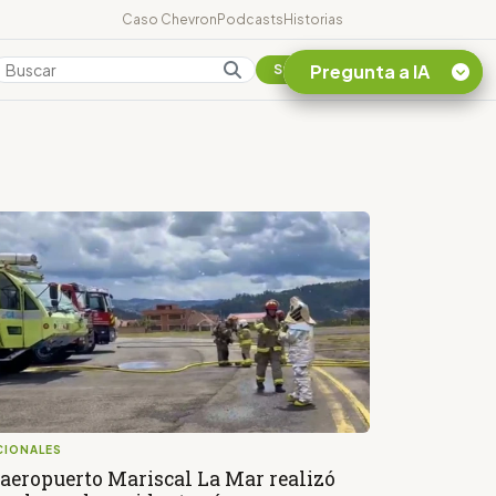
Caso Chevron
Podcasts
Historias
Pregunta a IA
Colombia
Suscribirse
Quiero Información
sobre el Caso
Chevron Ecuador
Listar destinos
turísticos de la
Amazonia Ecuatoriana
¿En que consiste la
tasa minera que rige en
Ecuador?
CIONALES
 aeropuerto Mariscal La Mar realizó