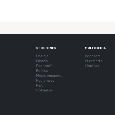
SECCIONES
MULTIMEDIA
Energía
Podcasts
Minería
Multimedia
Economía
Historias
Política
Medio Ambiente
Nacionales
Perú
Colombia