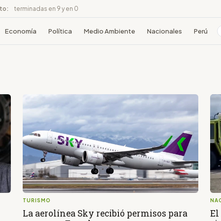
ito:
terminadas en 9 y en 0
Economía
Política
Medio Ambiente
Nacionales
Perú
TURISMO
NA
La aerolínea Sky recibió permisos para
El