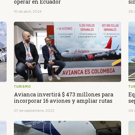
operar en Ecuador
si
10 de abril, 2024
28 
TURISMO
TU
Avianca invertirá $ 473 millones para
Eq
incorporar 16 aviones y ampliar rutas
se
07 de septiembre, 2023
05 