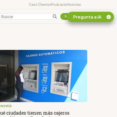
Caso Chevron
Podcasts
Historias
Pregunta a IA
Colombia
Suscribirse
Quiero Información
sobre el Caso
Chevron Ecuador
Listar destinos
turísticos de la
Amazonia Ecuatoriana
¿En que consiste la
tasa minera que rige en
Ecuador?
ONOMÍA
ué ciudades tienen más cajeros