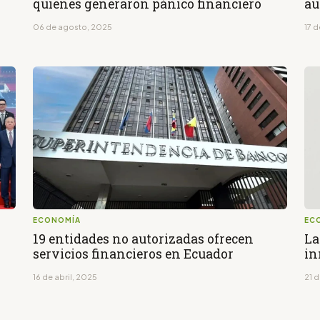
quienes generaron pánico financiero
au
06 de agosto, 2025
17 d
ECONOMÍA
EC
19 entidades no autorizadas ofrecen
La
servicios financieros en Ecuador
in
16 de abril, 2025
21 