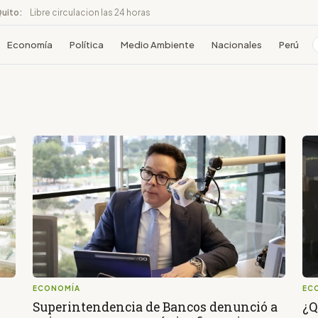
Quito:
Libre circulacion las 24 horas
Economía
Política
Medio Ambiente
Nacionales
Perú
ECONOMÍA
EC
Superintendencia de Bancos denunció a
¿Q