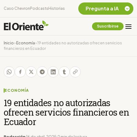
Pregunta a IA
Caso Chevron
Podcasts
Historias
Suscribirse
Quiero Información
sobre el Caso
Inicio
›
Economía
›
19 entidades no autorizadas ofrecen servicios
Chevron Ecuador
financieros en Ecuador
Listar destinos
turísticos de la
Amazonia Ecuatoriana
¿En que consiste la
tasa minera que rige en
Ecuador?
ECONOMÍA
19 entidades no autorizadas
ofrecen servicios financieros en
Ecuador
Redacción
16 de abril, 2025
2 min de lectura