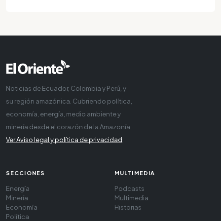
Noticias de Ecuador, Colombia y Perú, y
su región amazónica. Cubriendo política,
economía, energía, medio ambiente y
minería desde el corazón de la Amazonía
Ver Aviso legal y política de privacidad
SECCIONES
MULTIMEDIA
Energía
Podcasts
Minería
Multimedia
Economía
Historias
Política