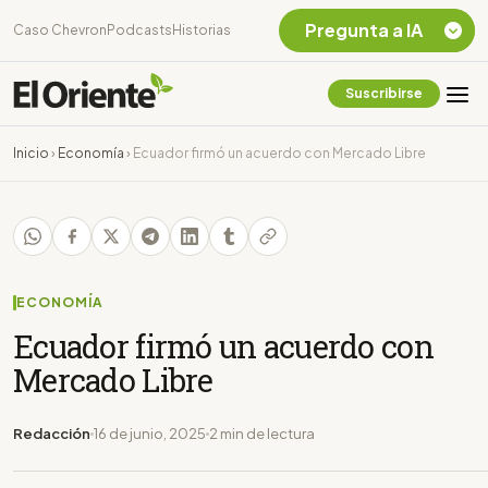
Pregunta a IA
Caso Chevron
Podcasts
Historias
Suscribirse
Quiero Información
sobre el Caso
Inicio
›
Economía
›
Ecuador firmó un acuerdo con Mercado Libre
Chevron Ecuador
Listar destinos
turísticos de la
Amazonia Ecuatoriana
¿En que consiste la
tasa minera que rige en
ECONOMÍA
Ecuador?
Ecuador firmó un acuerdo con
Mercado Libre
Redacción
16 de junio, 2025
2 min de lectura