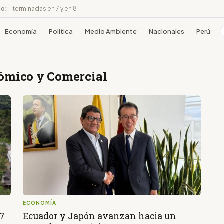
to:
terminadas en 7 y en 8
Economía
Política
Medio Ambiente
Nacionales
Perú
nómico y Comercial
ECONOMÍA
17
Ecuador y Japón avanzan hacia un