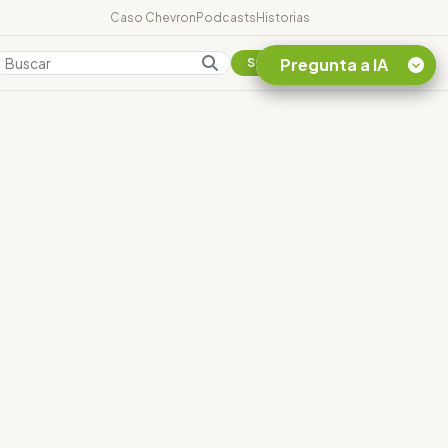
Caso Chevron
Podcasts
Historias
Pregunta a IA
Colombia
Suscribirse
Quiero Información
sobre el Caso
Chevron Ecuador
Listar destinos
turísticos de la
Amazonia Ecuatoriana
¿En que consiste la
tasa minera que rige en
Ecuador?