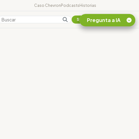
Caso Chevron
Podcasts
Historias
Pregunta a IA
Colombia
Suscribirse
Quiero Información
sobre el Caso
Chevron Ecuador
Listar destinos
turísticos de la
Amazonia Ecuatoriana
¿En que consiste la
tasa minera que rige en
Ecuador?