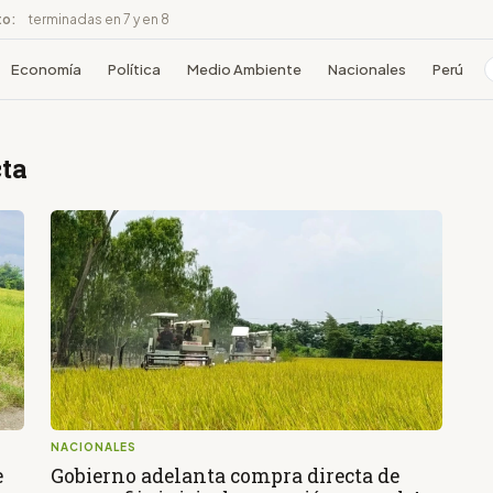
to:
terminadas en 7 y en 8
Economía
Política
Medio Ambiente
Nacionales
Perú
cta
NACIONALES
e
Gobierno adelanta compra directa de