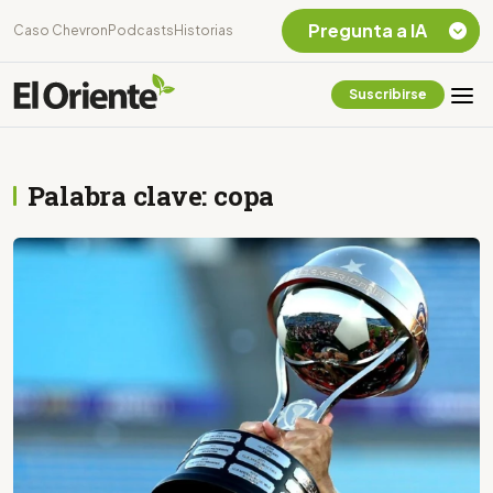
Pregunta a IA
Caso Chevron
Podcasts
Historias
Suscribirse
Quiero Información
sobre el Caso
Chevron Ecuador
Palabra clave: copa
Listar destinos
turísticos de la
Amazonia Ecuatoriana
¿En que consiste la
tasa minera que rige en
Ecuador?