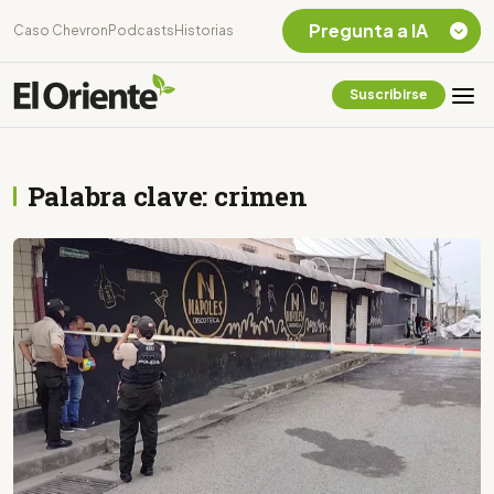
Pregunta a IA
Caso Chevron
Podcasts
Historias
Suscribirse
Quiero Información
sobre el Caso
Chevron Ecuador
Palabra clave: crimen
Listar destinos
turísticos de la
Amazonia Ecuatoriana
¿En que consiste la
tasa minera que rige en
Ecuador?