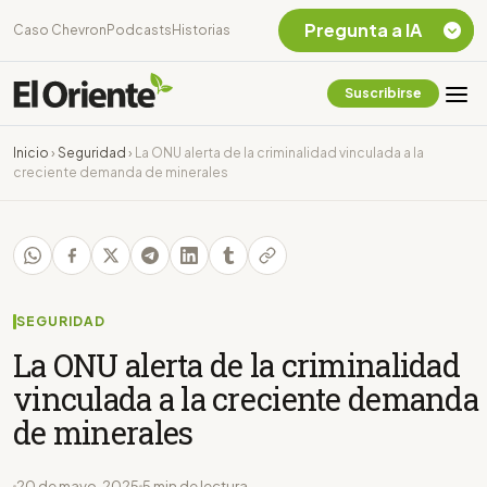
Pregunta a IA
Caso Chevron
Podcasts
Historias
Suscribirse
Quiero Información
sobre el Caso
Inicio
›
Seguridad
›
La ONU alerta de la criminalidad vinculada a la
Chevron Ecuador
creciente demanda de minerales
Listar destinos
turísticos de la
Amazonia Ecuatoriana
¿En que consiste la
tasa minera que rige en
Ecuador?
SEGURIDAD
La ONU alerta de la criminalidad
vinculada a la creciente demanda
de minerales
20 de mayo, 2025
5 min de lectura