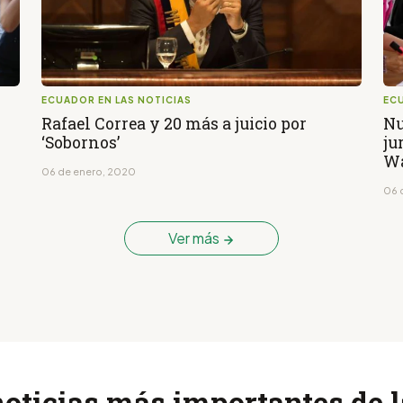
ECUADOR EN LAS NOTICIAS
ECU
Rafael Correa y 20 más a juicio por
Nu
‘Sobornos’
ju
Wa
06 de enero, 2020
06 
Ver más
noticias más importantes de