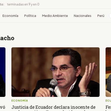
ito:
terminadas en 9 y en 0
Economía
Política
Medio Ambiente
Nacionales
Perú
macho
ECONOMÍA
ECU
evó
Justicia de Ecuador declara inocente de
Fe