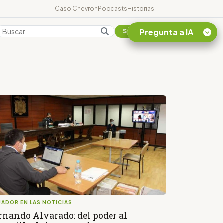
Caso Chevron
Podcasts
Historias
Pregunta a IA
Colombia
Suscribirse
Quiero Información
sobre el Caso
Chevron Ecuador
Listar destinos
turísticos de la
Amazonia Ecuatoriana
¿En que consiste la
tasa minera que rige en
Ecuador?
ADOR EN LAS NOTICIAS
rnando Alvarado: del poder al