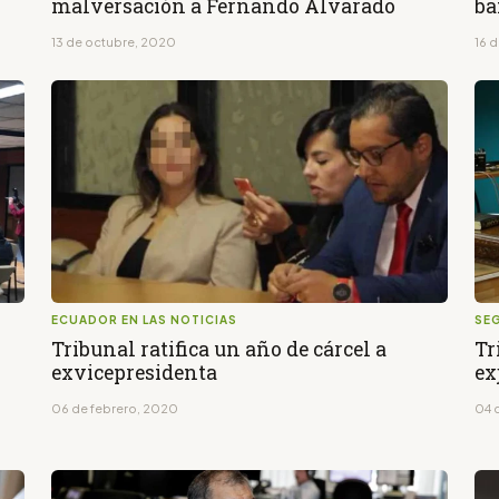
malversación a Fernando Alvarado
ba
13 de octubre, 2020
16 d
ECUADOR EN LAS NOTICIAS
SE
Tribunal ratifica un año de cárcel a
Tr
exvicepresidenta
ex
06 de febrero, 2020
04 