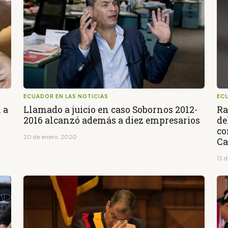
ECUADOR EN LAS NOTICIAS
ECU
 a
Llamado a juicio en caso Sobornos 2012-
Ra
2016 alcanzó además a diez empresarios
de
co
20 de enero, 2020
C
13 