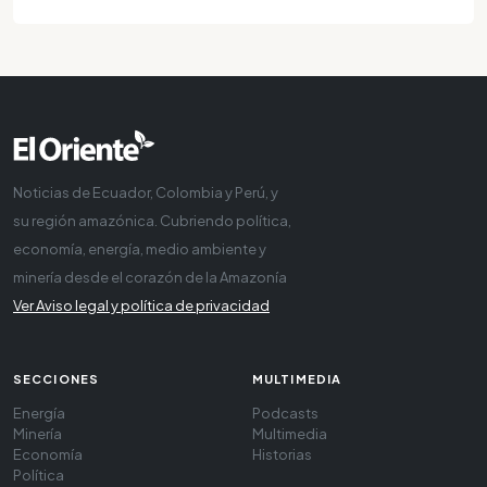
Noticias de Ecuador, Colombia y Perú, y
su región amazónica. Cubriendo política,
economía, energía, medio ambiente y
minería desde el corazón de la Amazonía
Ver Aviso legal y política de privacidad
SECCIONES
MULTIMEDIA
Energía
Podcasts
Minería
Multimedia
Economía
Historias
Política