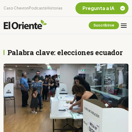
Pregunta a IA
Caso Chevron
Podcasts
Historias
Suscribirse
Quiero Información
sobre el Caso
Chevron Ecuador
Palabra clave: elecciones ecuador
Listar destinos
turísticos de la
Amazonia Ecuatoriana
¿En que consiste la
tasa minera que rige en
Ecuador?