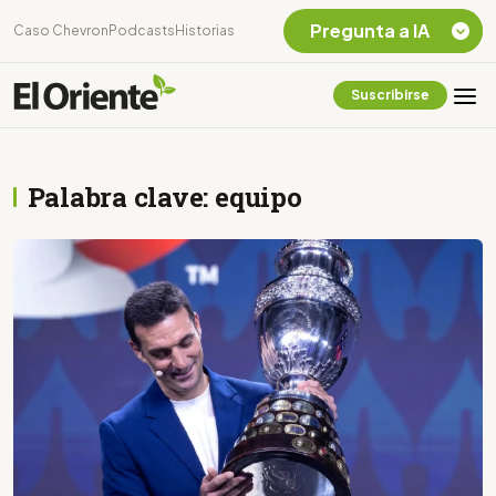
Pregunta a IA
Caso Chevron
Podcasts
Historias
Suscribirse
Quiero Información
sobre el Caso
Chevron Ecuador
Palabra clave: equipo
Listar destinos
turísticos de la
Amazonia Ecuatoriana
¿En que consiste la
tasa minera que rige en
Ecuador?