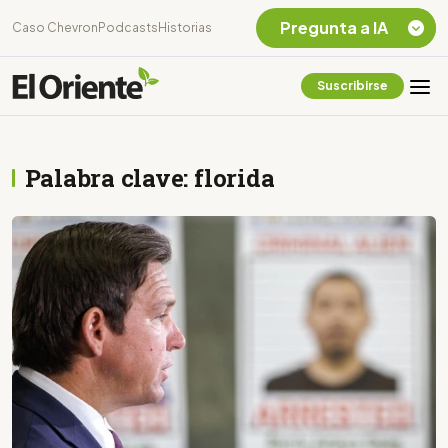
Pregunta a IA
Caso Chevron
Podcasts
Historias
Suscribirse
Quiero Información
sobre el Caso
Chevron Ecuador
Palabra clave: florida
Listar destinos
turísticos de la
Amazonia Ecuatoriana
¿En que consiste la
tasa minera que rige en
Ecuador?