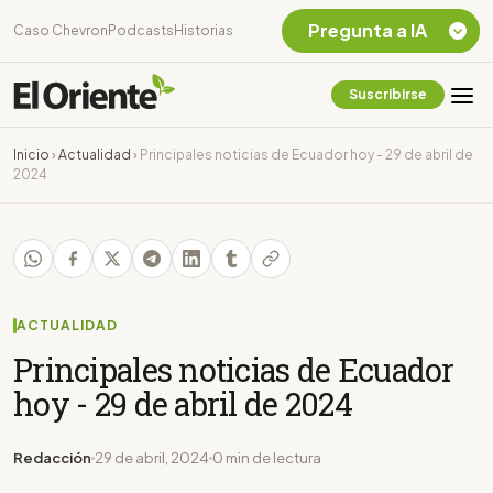
Pregunta a IA
Caso Chevron
Podcasts
Historias
Suscribirse
Quiero Información
sobre el Caso
Inicio
›
Actualidad
›
Principales noticias de Ecuador hoy - 29 de abril de
Chevron Ecuador
2024
Listar destinos
turísticos de la
Amazonia Ecuatoriana
¿En que consiste la
tasa minera que rige en
Ecuador?
ACTUALIDAD
Principales noticias de Ecuador
hoy - 29 de abril de 2024
Redacción
29 de abril, 2024
0 min de lectura