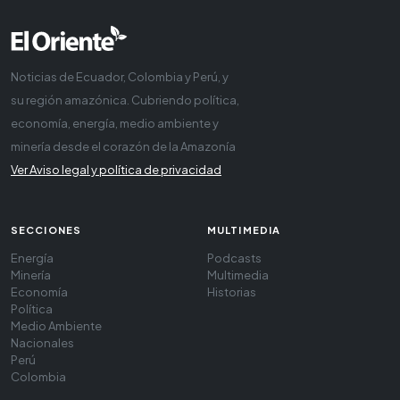
Noticias de Ecuador, Colombia y Perú, y
su región amazónica. Cubriendo política,
economía, energía, medio ambiente y
minería desde el corazón de la Amazonía
Ver Aviso legal y política de privacidad
SECCIONES
MULTIMEDIA
Energía
Podcasts
Minería
Multimedia
Economía
Historias
Política
Medio Ambiente
Nacionales
Perú
Colombia