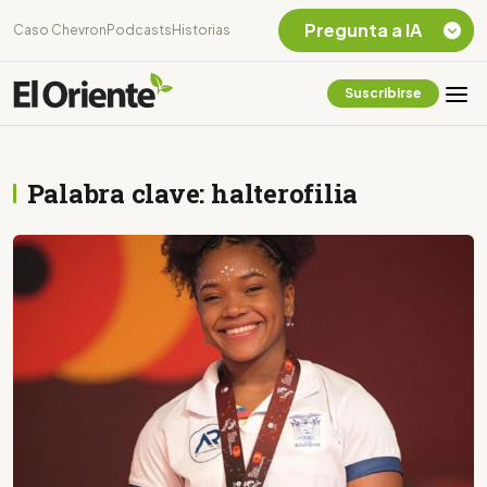
Pregunta a IA
Caso Chevron
Podcasts
Historias
Suscribirse
Quiero Información
sobre el Caso
Chevron Ecuador
Palabra clave: halterofilia
Listar destinos
turísticos de la
Amazonia Ecuatoriana
¿En que consiste la
tasa minera que rige en
Ecuador?