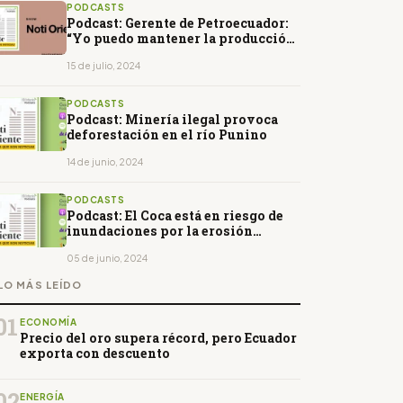
PODCASTS
Podcast: Gerente de Petroecuador:
“Yo puedo mantener la producción,
pero no puedo ofrecer levantarla”
15 de julio, 2024
PODCASTS
Podcast: Minería ilegal provoca
deforestación en el río Punino
14 de junio, 2024
PODCASTS
Podcast: El Coca está en riesgo de
inundaciones por la erosión
regresiva
05 de junio, 2024
LO MÁS LEÍDO
01
ECONOMÍA
Precio del oro supera récord, pero Ecuador
exporta con descuento
02
ENERGÍA