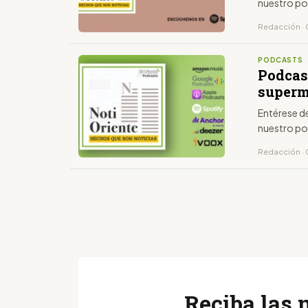
nuestro po
Redacción · 0
PODCASTS
Podcas
superm
Entérese d
nuestro po
Redacción · 
Reciba las 