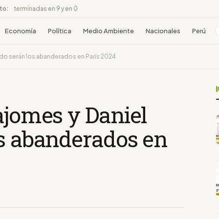
ito:
terminadas en 9 y en 0
Economía
Política
Medio Ambiente
Nacionales
Perú
ado serán los abanderados en París 2024
ajomes y Daniel
os abanderados en