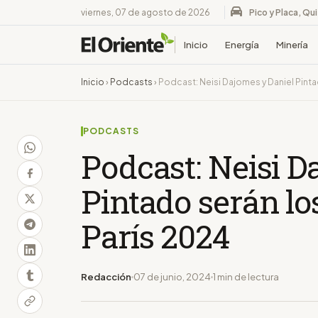
viernes, 07 de agosto de 2026
Pico y Placa, Qu
Inicio
Energía
Minería
Inicio
›
Podcasts
›
Podcast: Neisi Dajomes y Daniel Pint
PODCASTS
Podcast: Neisi D
Pintado serán l
París 2024
Redacción
07 de junio, 2024
1 min de lectura