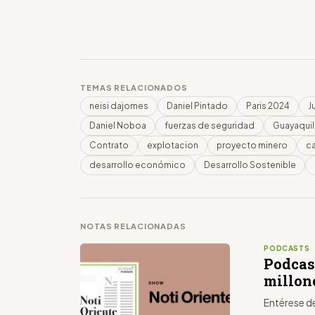
TEMAS RELACIONADOS
neisi dajomes
Daniel Pintado
Paris 2024
J
Daniel Noboa
fuerzas de seguridad
Guayaquil
Contrato
explotacion
proyecto minero
c
desarrollo económico
Desarrollo Sostenible
NOTAS RELACIONADAS
PODCASTS
Podcas
millon
Entérese d