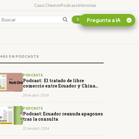
Caso Chevron
Podcasts
Historias
Pregunta a IA
Colombia
Suscribirse
Quiero Información
sobre el Caso
MÁS EN PODCASTS
Chevron Ecuador
Listar destinos
turísticos de la
PODCASTS
Amazonia Ecuatoriana
Podcast: El tratado de libre
comercio entre Ecuador y China
¿En que consiste la
entrará en vigor el 1 de mayo
tasa minera que rige en
29 de abril, 2024
Ecuador?
PODCASTS
Podcast: Ecuador reanuda apagones
tras la consulta
22 de abril, 2024