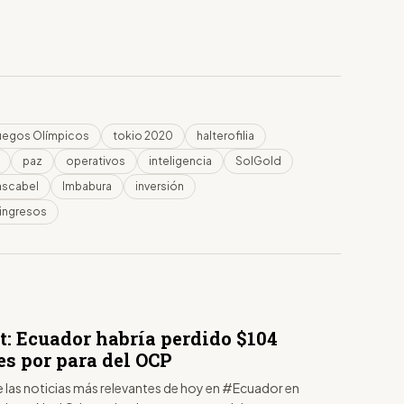
uegos Olímpicos
tokio 2020
halterofilia
paz
operativos
inteligencia
SolGold
ascabel
Imbabura
inversión
ingresos
t: Ecuador habría perdido $104
es por para del OCP
e las noticias más relevantes de hoy en #Ecuador en