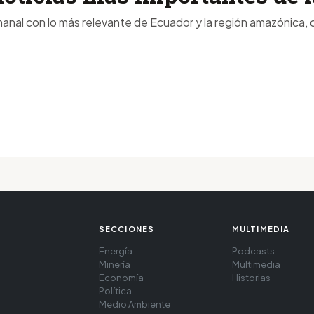
anal con lo más relevante de Ecuador y la región amazónica, d
SECCIONES
MULTIMEDIA
Energía
Podcasts
Minería
Multimedia
Economía
Historias
Política
Medio Ambiente