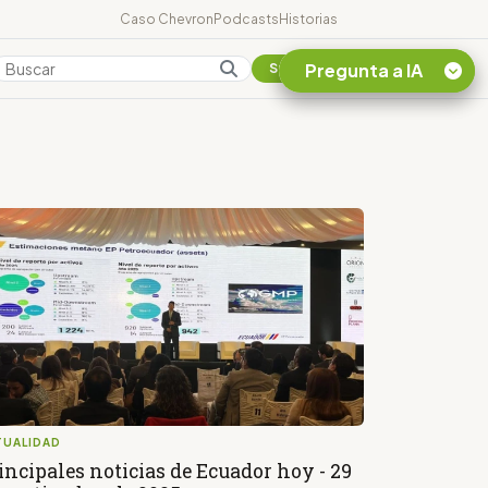
Caso Chevron
Podcasts
Historias
Pregunta a IA
Colombia
Suscribirse
Quiero Información
sobre el Caso
Chevron Ecuador
Listar destinos
turísticos de la
Amazonia Ecuatoriana
¿En que consiste la
tasa minera que rige en
Ecuador?
TUALIDAD
incipales noticias de Ecuador hoy - 29