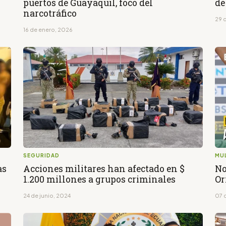
puertos de Guayaquil, foco del
de
narcotráfico
29 
16 de enero, 2026
SEGURIDAD
MU
as
Acciones militares han afectado en $
No
1.200 millones a grupos criminales
Or
24 de junio, 2024
07 