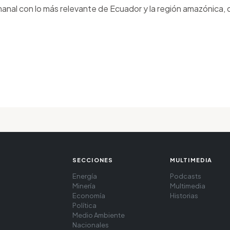
anal con lo más relevante de Ecuador y la región amazónica, d
SECCIONES
MULTIMEDIA
Energía
Podcasts
Minería
Multimedia
Economía
Historias
Política
Medio Ambiente
Nacionales