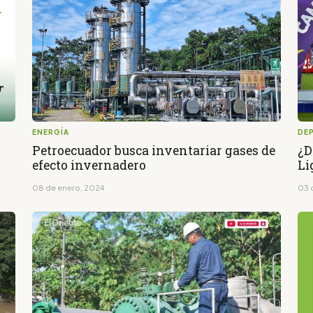
ENERGÍA
DE
Petroecuador busca inventariar gases de
¿D
efecto invernadero
Li
08 de enero, 2024
03 