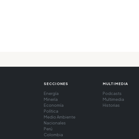
SECCIONES
MULTIMEDIA
Energía
Podcasts
Minería
Multimedia
Economía
Historias
Política
Medio Ambiente
Nacionales
Perú
Colombia