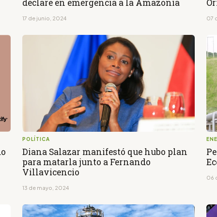
declare en emergencia a la Amazonía
Or
17 de junio, 2024
07 
POLÍTICA
EN
do
Diana Salazar manifestó que hubo plan
Pe
para matarla junto a Fernando
Ec
Villavicencio
06 
13 de mayo, 2024