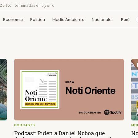
 Quito:
terminadas en 5 y en 6
Economía
Política
Medio Ambiente
Nacionales
Perú
PODCASTS
MU
Podcast: Piden a Daniel Noboa que
No