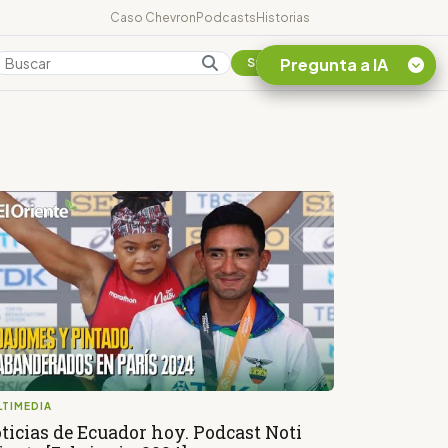
Caso Chevron
Podcasts
Historias
Pregunta a IA
Colombia
Suscribirse
Quiero Información
sobre el Caso
Chevron Ecuador
Listar destinos
turísticos de la
Amazonia Ecuatoriana
¿En que consiste la
tasa minera que rige en
Ecuador?
LTIMEDIA
ticias de Ecuador hoy. Podcast Noti