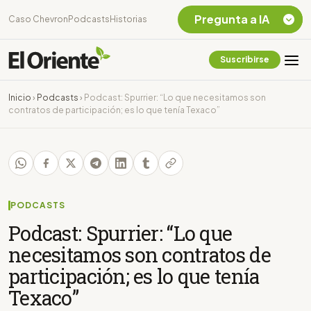
Pregunta a IA
Caso Chevron
Podcasts
Historias
Suscribirse
Quiero Información
sobre el Caso
Inicio
›
Podcasts
›
Podcast: Spurrier: “Lo que necesitamos son
Chevron Ecuador
contratos de participación; es lo que tenía Texaco”
Listar destinos
turísticos de la
Amazonia Ecuatoriana
¿En que consiste la
tasa minera que rige en
Ecuador?
PODCASTS
Podcast: Spurrier: “Lo que
necesitamos son contratos de
participación; es lo que tenía
Texaco”