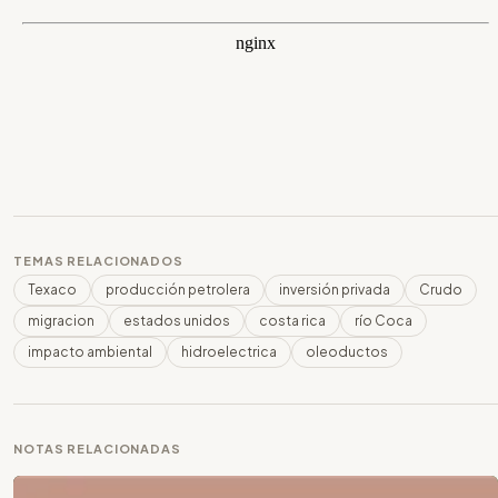
TEMAS RELACIONADOS
Texaco
producción petrolera
inversión privada
Crudo
migracion
estados unidos
costa rica
río Coca
impacto ambiental
hidroelectrica
oleoductos
NOTAS RELACIONADAS