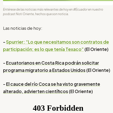
Entérese de las noticias más relevantes de hoy en #Ecuador en nuestro
podcast Noti Oriente, hechos que son noticia.
Las noticias de hoy:
-
Spurrier: “Lo que necesitamos son contratos de
participación; es lo que tenía Texaco”
(El Oriente)
-
Ecuatorianos en Costa Rica podrán solicitar
programa migratorio a Estados Unidos
(El Oriente)
-
El cauce del río Coca se ha visto gravemente
alterado, advierten científicos
(El Oriente)