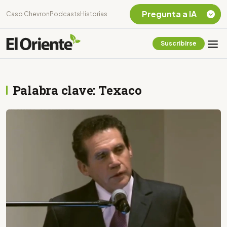
Pregunta a IA
Caso Chevron
Podcasts
Historias
Suscribirse
Quiero Información
sobre el Caso
Chevron Ecuador
Palabra clave: Texaco
Listar destinos
turísticos de la
Amazonia Ecuatoriana
¿En que consiste la
tasa minera que rige en
Ecuador?