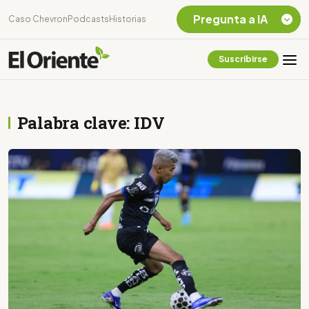
Pregunta a IA
Caso Chevron
Podcasts
Historias
Suscribirse
Quiero Información
sobre el Caso
Chevron Ecuador
Palabra clave: IDV
Listar destinos
turísticos de la
Amazonia Ecuatoriana
¿En que consiste la
tasa minera que rige en
Ecuador?