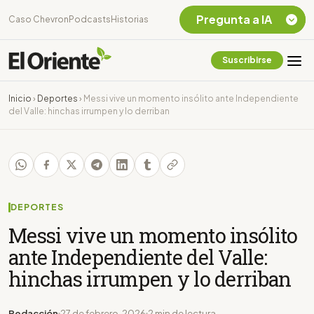
Pregunta a IA
Caso Chevron
Podcasts
Historias
Suscribirse
Quiero Información
sobre el Caso
Inicio
›
Deportes
›
Messi vive un momento insólito ante Independiente
Chevron Ecuador
del Valle: hinchas irrumpen y lo derriban
Listar destinos
turísticos de la
Amazonia Ecuatoriana
¿En que consiste la
tasa minera que rige en
Ecuador?
DEPORTES
Messi vive un momento insólito
ante Independiente del Valle:
hinchas irrumpen y lo derriban
Redacción
27 de febrero, 2026
2 min de lectura