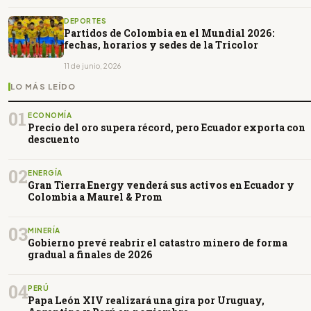
DEPORTES
Partidos de Colombia en el Mundial 2026:
fechas, horarios y sedes de la Tricolor
11 de junio, 2026
LO MÁS LEÍDO
01
ECONOMÍA
Precio del oro supera récord, pero Ecuador exporta con
descuento
02
ENERGÍA
Gran Tierra Energy venderá sus activos en Ecuador y
Colombia a Maurel & Prom
03
MINERÍA
Gobierno prevé reabrir el catastro minero de forma
gradual a finales de 2026
04
PERÚ
Papa León XIV realizará una gira por Uruguay,