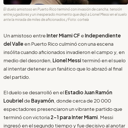
El duelo amistoso en Puerto Rico terminó con invasión de cancha, tensión
entre jugadores y un inesperado momento que dejó a Lionel Messi en el suelo
ante la mirada de miles de aficionados./ Foto: corteía
Un amistoso entre
Inter Miami CF
e
Independiente
del Valle
en Puerto Rico culminó con una escena
insólita cuando aficionados invadieron el campo y, en
medio del desorden,
Lionel Messi
terminó en el suelo
al intentar detener a un fanático que lo abrazó al final
del partido.
El duelo se desarrolló en el
Estadio Juan Ramón
Loubriel
de
Bayamón
, donde cerca de 20 000
espectadores presenciaron un vibrante partido que
terminó con victoria
2-1 para Inter Miami
. Messi
ingresó en el segundo tiempo y fue decisivo al anotar