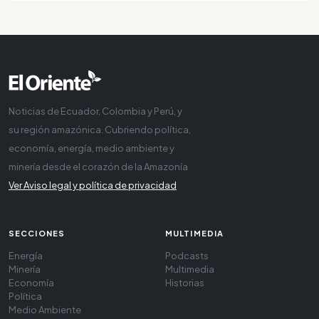
Noticias de Ecuador, Colombia y Perú, y
su región amazónica. Cubriendo política,
economía, energía, medio ambiente y
minería desde el corazón de la Amazonía
Ver Aviso legal y política de privacidad
SECCIONES
MULTIMEDIA
Energía
Podcasts
Minería
Multimedia
Economía
Historias
Política
Medio Ambiente