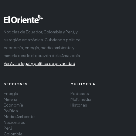
Noticias de Ecuador, Colombia y Perú, y
su región amazónica. Cubriendo política,
economía, energía, medio ambiente y
minería desde el corazón de la Amazonía
Ver Aviso legal y política de privacidad
SECCIONES
MULTIMEDIA
Energía
Podcasts
Minería
Multimedia
Economía
Historias
Política
Medio Ambiente
Nacionales
Perú
Colombia