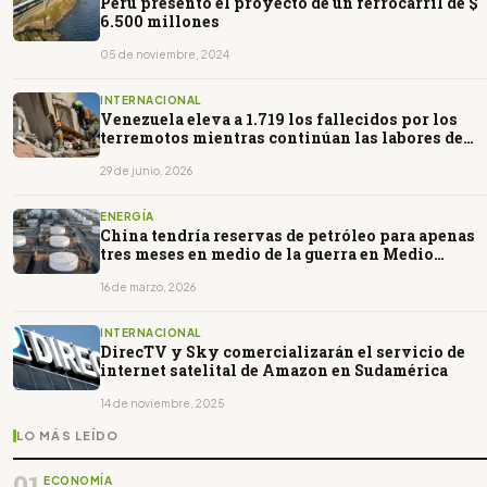
Perú presentó el proyecto de un ferrocarril de $
6.500 millones
05 de noviembre, 2024
INTERNACIONAL
Venezuela eleva a 1.719 los fallecidos por los
terremotos mientras continúan las labores de
rescate
29 de junio, 2026
ENERGÍA
China tendría reservas de petróleo para apenas
tres meses en medio de la guerra en Medio
Oriente
16 de marzo, 2026
INTERNACIONAL
DirecTV y Sky comercializarán el servicio de
internet satelital de Amazon en Sudamérica
14 de noviembre, 2025
LO MÁS LEÍDO
01
ECONOMÍA