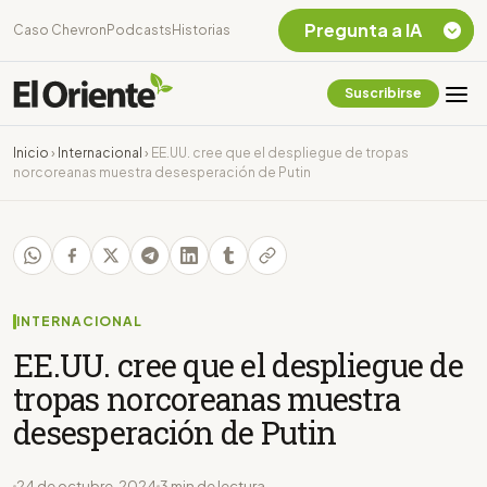
Pregunta a IA
Caso Chevron
Podcasts
Historias
Suscribirse
Quiero Información
sobre el Caso
Inicio
›
Internacional
›
EE.UU. cree que el despliegue de tropas
Chevron Ecuador
norcoreanas muestra desesperación de Putin
Listar destinos
turísticos de la
Amazonia Ecuatoriana
¿En que consiste la
tasa minera que rige en
Ecuador?
INTERNACIONAL
EE.UU. cree que el despliegue de
tropas norcoreanas muestra
desesperación de Putin
24 de octubre, 2024
3 min de lectura