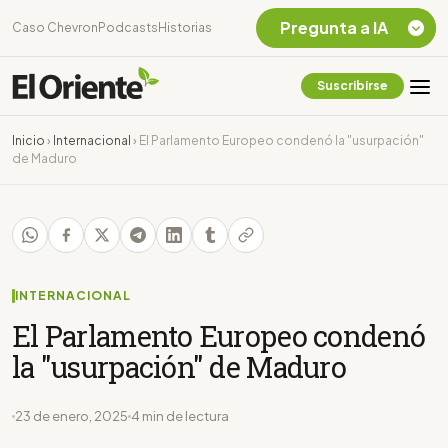
Pregunta a IA
Caso Chevron
Podcasts
Historias
Suscribirse
Quiero Información
sobre el Caso
Inicio
›
Internacional
›
El Parlamento Europeo condenó la "usurpación"
Chevron Ecuador
de Maduro
Listar destinos
turísticos de la
Amazonia Ecuatoriana
¿En que consiste la
tasa minera que rige en
Ecuador?
INTERNACIONAL
El Parlamento Europeo condenó
la "usurpación" de Maduro
23 de enero, 2025
4 min de lectura