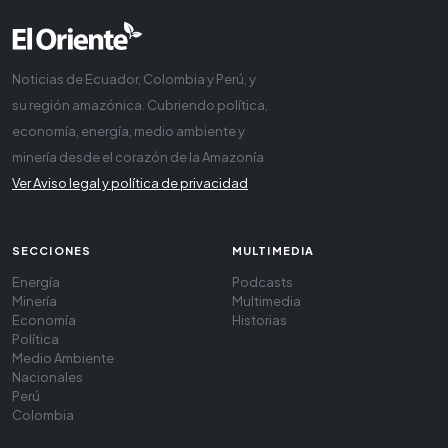
Noticias de Ecuador, Colombia y Perú, y
su región amazónica. Cubriendo política,
economía, energía, medio ambiente y
minería desde el corazón de la Amazonía
Ver Aviso legal y política de privacidad
SECCIONES
MULTIMEDIA
Energía
Podcasts
Minería
Multimedia
Economía
Historias
Política
Medio Ambiente
Nacionales
Perú
Colombia