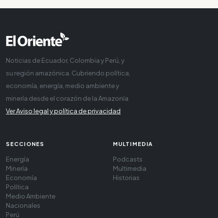
Noticias de Ecuador, Colombia y Perú, y
su región amazónica. Cubriendo política,
economía, energía, medio ambiente y
minería desde el corazón de la Amazonía
Ver Aviso legal y política de privacidad
SECCIONES
MULTIMEDIA
Energía
Podcasts
Minería
Multimedia
Economía
Historias
Política
Medio Ambiente
Nacionales
Perú