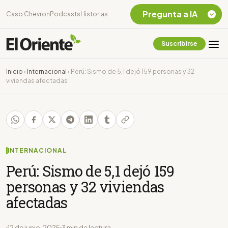
Pregunta a IA
Caso Chevron
Podcasts
Historias
Suscribirse
Quiero Información
sobre el Caso
Inicio
›
Internacional
›
Perú: Sismo de 5,1 dejó 159 personas y 32
Chevron Ecuador
viviendas afectadas
Listar destinos
turísticos de la
Amazonia Ecuatoriana
¿En que consiste la
tasa minera que rige en
Ecuador?
INTERNACIONAL
Perú: Sismo de 5,1 dejó 159
personas y 32 viviendas
afectadas
12 de junio, 2025
3 min de lectura