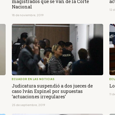
magistrados que se van de la Corte
ac
Nacional
12 
18 de noviembre, 2019
ECUADOR EN LAS NOTICIAS
ECU
Judicatura suspendió a dos jueces de
Lo
caso Iván Espinel por supuestas
11 
‘actuaciones irregulares’
25 de septiembre, 2019