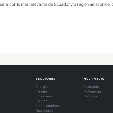
anal con lo más relevante de Ecuador y la región amazónica, d
SECCIONES
MULTIMEDIA
Energía
Podcasts
Minería
Multimedia
Economía
Historias
Política
Medio Ambiente
Nacionales